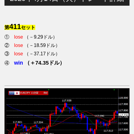
411
第
セット
①
lose
（－9.29ドル）
②
lose
（－18.59ドル）
③
lose
（－37.17ドル）
win
（＋74.35ドル）
④