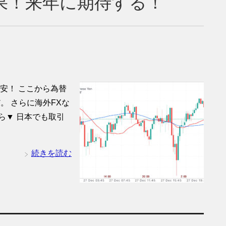
)結果！来年に期待する！
安！ ここから為替
。 さらに海外FXな
ら▼ 日本でも取引
続きを読む