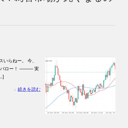
！
スいらねー。 今、
バロー！ ——— 実
]
続きを読む