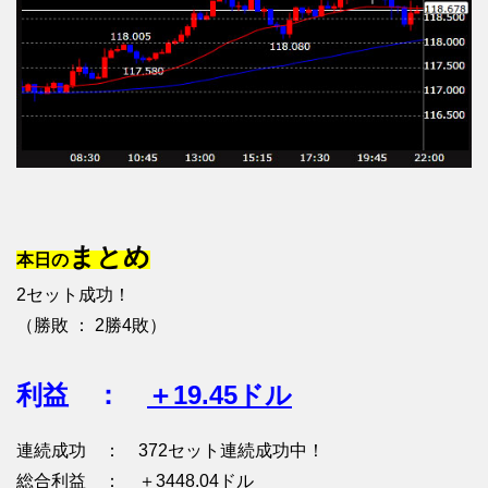
まとめ
本日の
2セット成功！
（勝敗 ： 2勝4敗）
利益 ：
＋19.45ドル
連続成功 ： 372セット連続成功中！
総合利益 ： ＋3448.04ドル