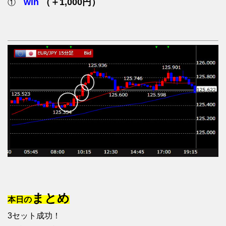
win
（＋1,000円）
①
まとめ
本日の
3セット成功！