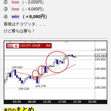
②
lose
（－2,020円）
③
lose
（－4,040円）
win
（＋8,080円）
④
最後はテコヅッタ、、、
けど勝ちは勝ち！
まとめ
本日の