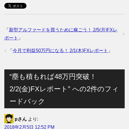
「
新型アルファードを買うために稼ごう！ 2/5(月)FXレ
ポート
」
「
今月で利益50万円になる！ 2/1(木)FXレポート
」
“塵も積もれば48万円突破！
2/2(金)FXレポート” への2件のフィ
ードバック
pさん
より:
2018年2月5日 12:52 PM