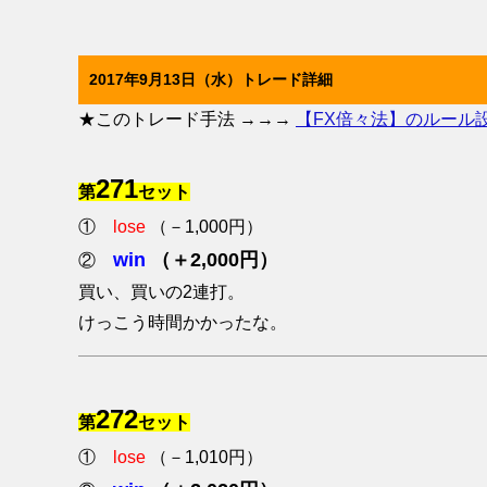
2017年9月13日（水）トレード詳細
★このトレード手法 →→→
【FX倍々法】のルール
271
第
セット
①
lose
（－1,000円）
win
（＋2,000円）
②
買い、買いの2連打。
けっこう時間かかったな。
272
第
セット
①
lose
（－1,010円）