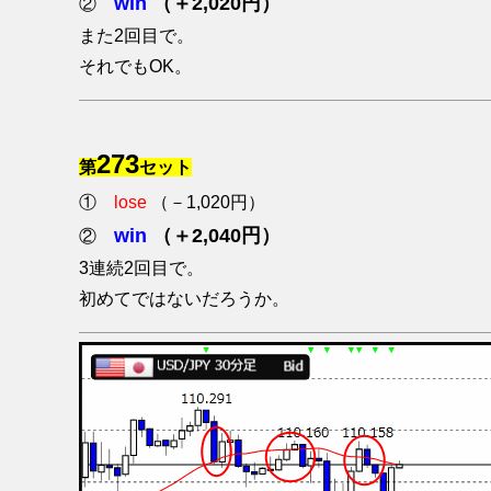
win
（＋2,020円）
②
また2回目で。
それでもOK。
273
第
セット
①
lose
（－1,020円）
win
（＋2,040円）
②
3連続2回目で。
初めてではないだろうか。