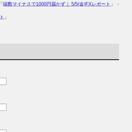
「
端数マイナスで1000円届かず｜ 5/5(金)FXレポート
」
ート
」