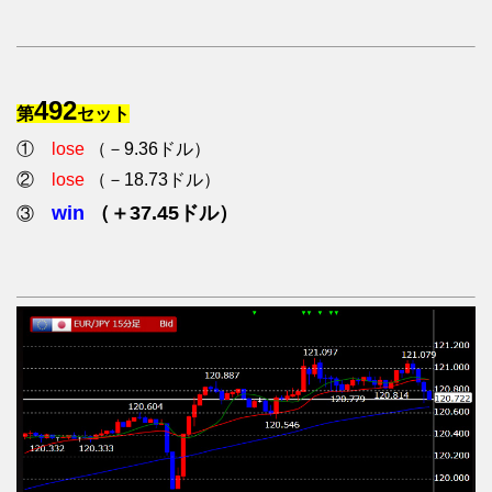
492
第
セット
①
lose
（－9.36ドル）
②
lose
（－18.73ドル）
win
（＋37.45ドル）
③