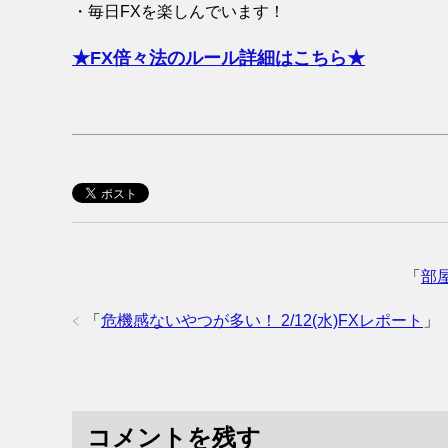
・毎日FXを楽しんでいます！
★FX倍々法のルール詳細はこちら★
「
部屋
「
危機感ないやつが多い！ 2/12(水)FXレポート
」
コメントを残す