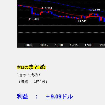
まとめ
本日の
1セット成功！
（勝敗 ： 1勝4敗）
利益 ：
＋9.09ドル