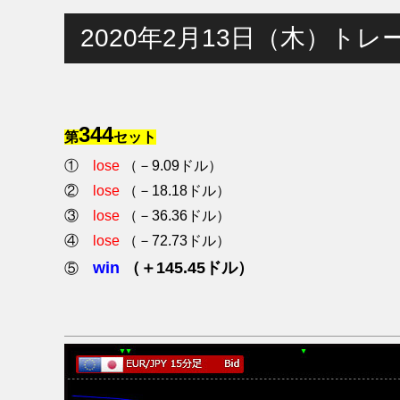
2020年2月13日（木）トレ
344
第
セット
①
lose
（－9.09ドル）
②
lose
（－18.18ドル）
③
lose
（－36.36ドル）
④
lose
（－72.73ドル）
win
（＋145.45ドル）
⑤