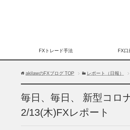
FXトレード手法
FX口
akilawのFXブログ
TOP
レポート（日報）
毎日、毎日、 新型コロ
2/13(木)FXレポート