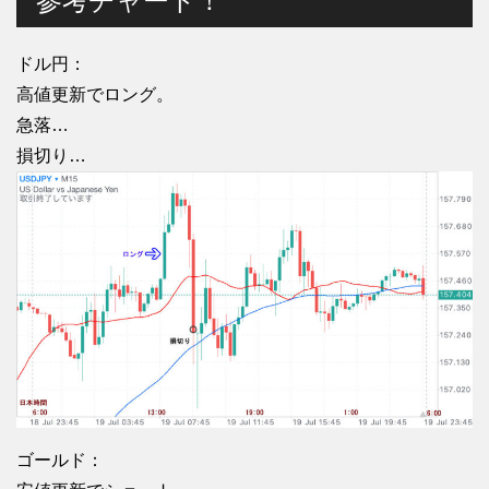
参考チャート！
ドル円：
高値更新でロング。
急落…
損切り…
ゴールド：