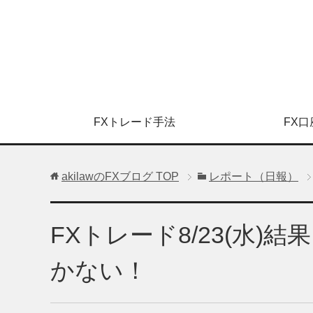
FXトレード手法
FX口
akilawのFXブログ
TOP
レポート（日報）
FXトレード8/23(水)
かない！