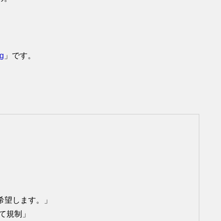
g
」です。
希望します。」
よって規制」