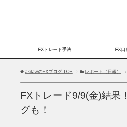
FXトレード手法
FX口
akilawのFXブログ
TOP
レポート（日報）
FXトレード9/9(金)
グも！