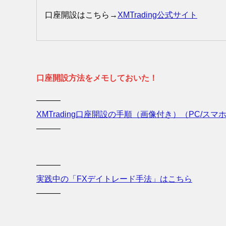
口座開設はこちら→
XMTrading公式サイト
口座開設方法をメモしておいた！
———
XMTrading口座開設の手順（画像付き）（PC/スマ
———
———
実践中の「FXデイトレード手法」はこちら
———