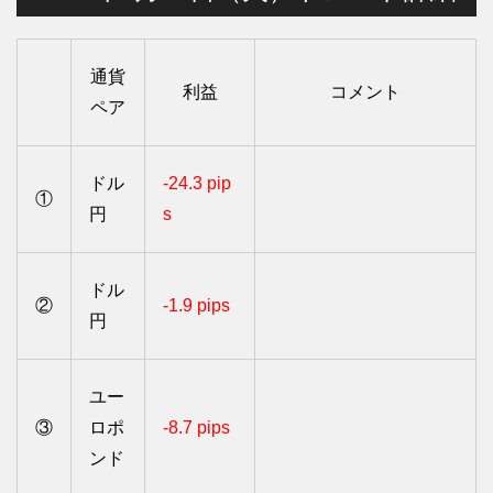
通貨
利益
コメント
ペア
ドル
-24.3 pip
①
円
s
ドル
②
-1.9 pips
円
ユー
③
ロポ
-8.7 pips
ンド