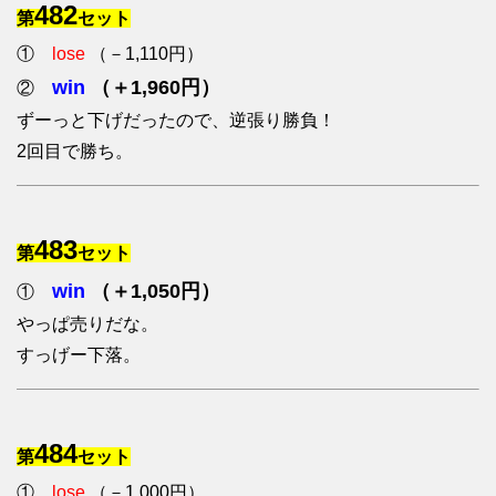
482
第
セット
①
lose
（－1,110円）
win
（＋1,960円）
②
ずーっと下げだったので、逆張り勝負！
2回目で勝ち。
483
第
セット
win
（＋1,050円）
①
やっぱ売りだな。
すっげー下落。
484
第
セット
①
lose
（－1,000円）