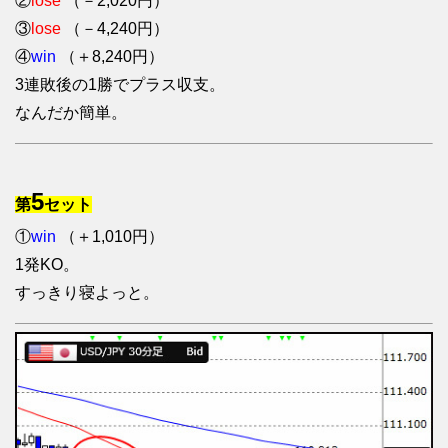
②
lose
（－2,020円）
③
lose
（－4,240円）
④
win
（＋8,240円）
3連敗後の1勝でプラス収支。
なんだか簡単。
5
第
セット
①
win
（＋1,010円）
1発KO。
すっきり寝よっと。